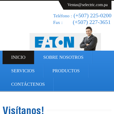
Ventas@selectric.com.pa
(+507) 225-0200
Teléfono :
(+507) 227-3651
Fax :
INICIO
SOBRE NOSOTROS
SERVICIOS
PRODUCTOS
CONTÁCTENOS
Visítanos!